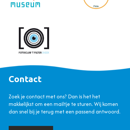
Contact
Zoek je contact met ons? Dan is het het
makkelijkst om een mailtje te sturen. Wij komen
dan snel bij je terug met een passend antwoord.