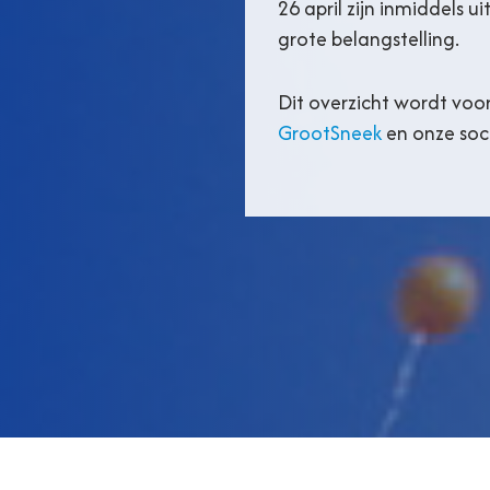
26 april zijn inmiddels ui
grote belangstelling.
Dit overzicht wordt voo
GrootSneek
en onze soc