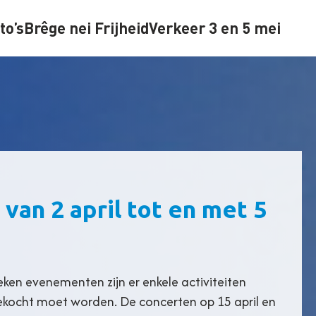
to’s
Brêge nei Frijheid
Verkeer 3 en 5 mei
 van 2 april tot en met 5
eken evenementen zijn er enkele activiteiten
ekocht moet worden. De concerten op 15 april en