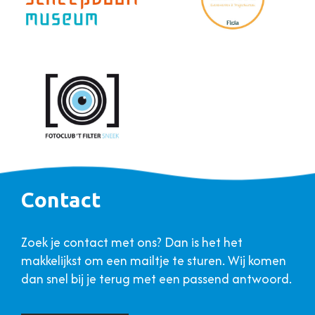
Contact
Zoek je contact met ons? Dan is het het
makkelijkst om een mailtje te sturen. Wij komen
dan snel bij je terug met een passend antwoord.