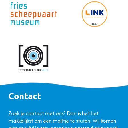
Contact
Zoek je contact met ons? Dan is het het
makkelijkst om een mailtje te sturen. Wij komen